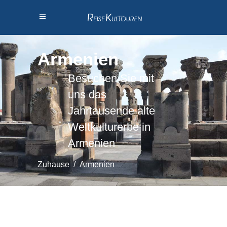
Armenien
Besuchen Sie mit
uns das
Jahrtausende alte
Weltkulturerbe in
Armenien
Zuhause
/
Armenien