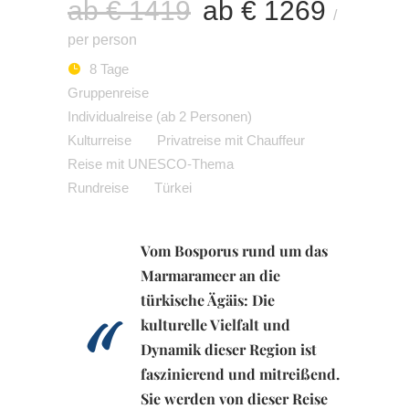
ab € 1419
ab € 1269
per person
8 Tage
Gruppenreise
Individualreise (ab 2 Personen)
Kulturreise
Privatreise mit Chauffeur
Reise mit UNESCO-Thema
Rundreise
Türkei
Vom Bosporus rund um das
Marmarameer an die
türkische Ägäis: Die
kulturelle Vielfalt und
Dynamik dieser Region ist
faszinierend und mitreißend.
Sie werden von dieser Reise