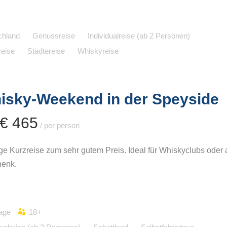
chland
Genussreise
Individualreise (ab 2 Personen)
reise
Städtereise
Whiskyreise
isky-Weekend in der Speyside
 € 465
/ per person
ge Kurzreise zum sehr gutem Preis. Ideal für Whiskyclubs oder 
enk.
age
18+