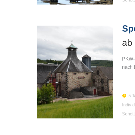
Sp
ab
PKW-R
nach 
5 T
Indivi
Schott