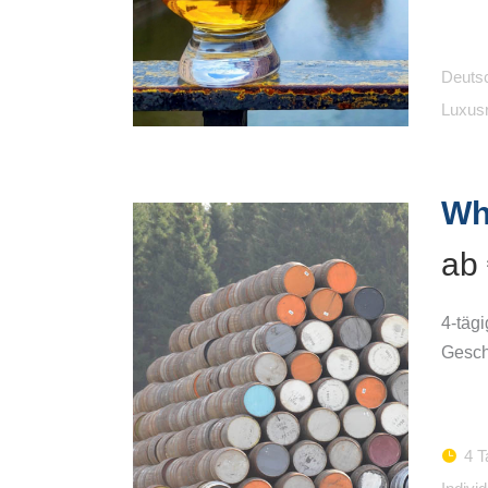
Whiskytour Highlands und
Whisky-Wanderreise Speyside
Orkney
Way
Deuts
Whisky-Wandern in
Whisky-Wandern Islands und
Luxus
Schottland
Islay
Whisky-Wanderreise Highlands
Whisky-Wanderreise Speyside
Wh
Way
ab
Whisky-Wandern Islands und
Islay
4-tägi
Gesch
4 T