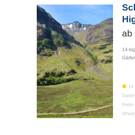
Sc
Hi
ab
14-tä
Gärte
14 
Garten
Reise
Whisk