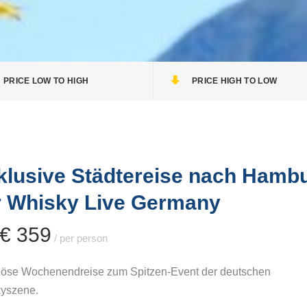
sky-Küste
BOTTLE MARKET Bremen
lendes Whiskyseminar
Whiskymesse Villingen
ottland
REISEKULTOUREN-
sky Masterclass Schottland
PRICE LOW TO HIGH
PRICE HIGH TO LOW
Apartments Detmold
klusive Städtereise nach Hamb
r Whisky Live Germany
 € 359
/ per person
iöse Wochenendreise zum Spitzen-Event der deutschen
yszene.