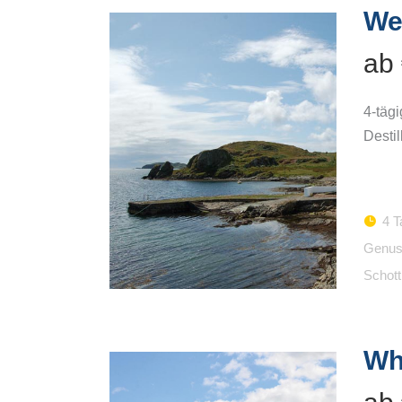
Wel
ab
4-tägi
Desti
4 T
Genus
Schott
Wh