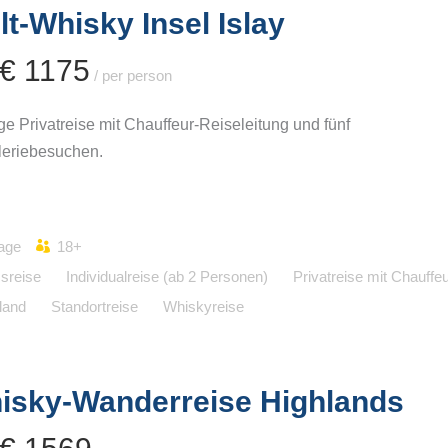
t-Whisky Insel Islay
 € 1175
/ per person
ge Privatreise mit Chauffeur-Reiseleitung und fünf
lleriebesuchen.
age
18+
sreise
Individualreise (ab 2 Personen)
Privatreise mit Chauffe
land
Standortreise
Whiskyreise
isky-Wanderreise Highlands