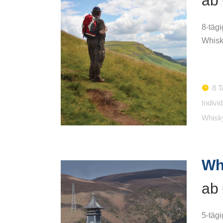
ab
8-täg
Whisk
8 T
Indivi
Whisk
Wh
ab
5-täg