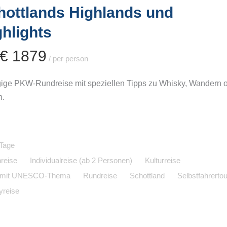
hottlands Highlands und
ghlights
 € 1879
/ per person
gige PKW-Rundreise mit speziellen Tipps zu Whisky, Wandern 
n.
Tage
reise
Individualreise (ab 2 Personen)
Kulturreise
 mit UNESCO-Thema
Rundreise
Schottland
Selbstfahrertou
yreise