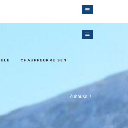
IELE
CHAUFFEURREISEN
Irlands Kulturlandschaften
IELE
CHAUFFEURREISEN
Sherryreise in Andalusien
Zuhause
/
Irlands Kulturlandschaften
Sherryreise in Andalusien