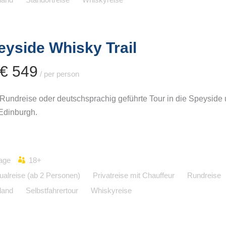
eyside Whisky Trail
 € 549
/ per person
undreise oder deutschsprachig geführte Tour in die Speyside
Edinburgh.
age
18+
dualreise (ab 2 Personen)
Privatreise mit Chauffeur
Rundreise
land
Selbstfahrertour
Whiskyreise