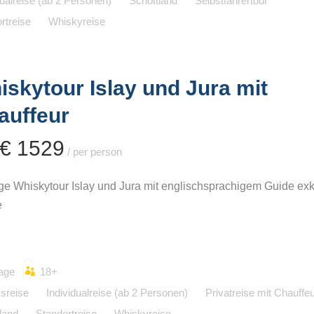
dualreise (ab 2 Personen)
Schottland
Selbstfahrertour
rtreise
Whiskyreise
iskytour Islay und Jura mit
auffeur
 € 1529
/ per person
ige Whiskytour Islay und Jura mit englischsprachigem Guide exk
e
age
18+
sreise
Individualreise (ab 2 Personen)
Privatreise mit Chauffe
land
Standortreise
Whiskyreise