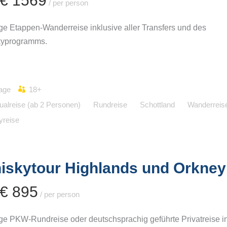
 € 1569
/ per person
ige Etappen-Wanderreise inklusive aller Transfers und des
yprogramms.
age
18+
dualreise (ab 2 Personen)
Rundreise
Schottland
Wanderreis
yreise
iskytour Highlands und Orkney
 € 895
/ per person
ige PKW-Rundreise oder deutschsprachig geführte Privatreise i