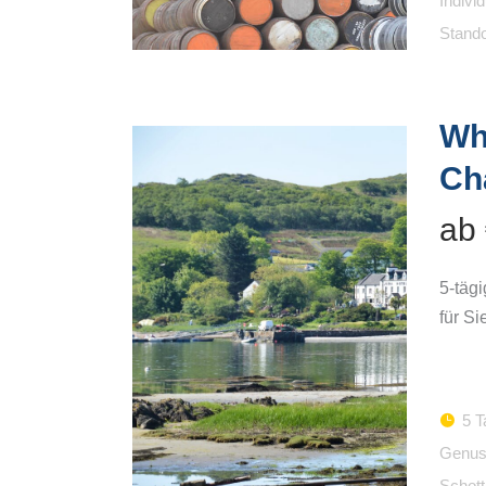
Indivi
Stando
Wh
Ch
ab
5-täg
für Si
5 T
Genus
Schott