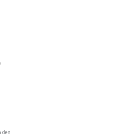
e
n den