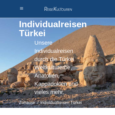
Individualreisen
Türkei
Unsere
Individualreisen
durch die Türkei.
Weltkulturerbe,
Anatolien,
Kappadokien und
vieles mehr.
Zuhause
/
Individualreisen Türkei