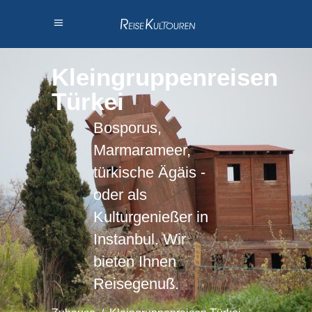
Kleingruppenreisen
Türkei
Bosporus,
Marmarameer,
türkische Ägäis -
oder als
Kulturgenießer in
Instanbul. Wir
bieten Ihnen
Reisegenuß.