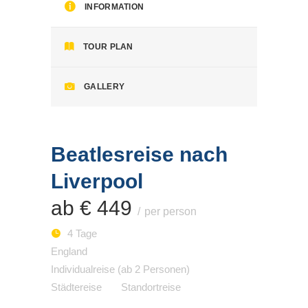
INFORMATION
TOUR PLAN
GALLERY
Beatlesreise nach
Liverpool
ab € 449
per person
4 Tage
England
Individualreise (ab 2 Personen)
Städtereise
Standortreise