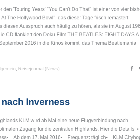
or den 'Touring Years' "You Can't Do That" ist einer von vier bish
 At The Hollywood Bowl", das dieser Tage frisch remastert
 diesen Ausspruch auch häufig zu hören, als sie im August 19
n. Die CD flankiert den Doku-Film THE BEATLES: EIGHT DAYS A
ptember 2016 in die Kinos kommt, das Thema Beatlemania
llgemein
,
Reisejournal (News)
h nach Inverness
Highlands KLM wird ab Mai eine neue Flugverbindung nach
ptimalen Zugang für die zentralen Highlands. Hier die Details: 
ness• Ab dem 17. Mai 2016• Frequenz: täglich• KLM Cityho