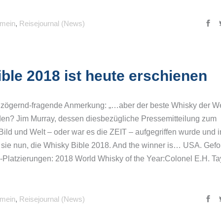
emein
,
Reisejournal (News)
ble 2018 ist heute erschienen
se zögernd-fragende Anmerkung: „…aber der beste Whisky der We
unden? Jim Murray, dessen diesbezügliche Pressemitteilung zum
ild und Welt – oder war es die ZEIT – aufgegriffen wurde und i
s sie nun, die Whisky Bible 2018. And the winner is… USA. Gefo
3-Platzierungen: 2018 World Whisky of the Year:Colonel E.H. Ta
emein
,
Reisejournal (News)