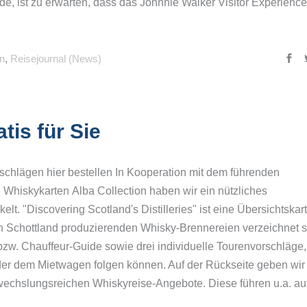
de, ist zu erwarten, dass das Johnnie Walker Visitor Experience
n
,
Reisejournal (News)
is für Sie
orschlägen hier bestellen In Kooperation mit dem führenden
 Whiskykarten Alba Collection haben wir ein nützliches
t. "Discovering Scotland's Distilleries" ist eine Übersichtskar
in Schottland produzierenden Whisky-Brennereien verzeichnet s
bzw. Chauffeur-Guide sowie drei individuelle Tourenvorschläge,
r dem Mietwagen folgen können. Auf der Rückseite geben wir
wechslungsreichen Whiskyreise-Angebote. Diese führen u.a. auf