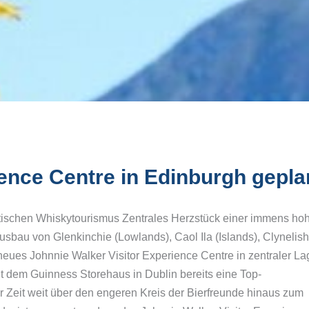
sky-Küste
BOTTLE MARKET Bremen
lendes Whiskyseminar
Whiskymesse Villingen
ottland
REISEKULTOUREN-
sky Masterclass Schottland
Apartments Detmold
ence Centre in Edinburgh gepla
tischen Whiskytourismus Zentrales Herzstück einer immens ho
sbau von Glenkinchie (Lowlands), Caol Ila (Islands), Clynelish
eues Johnnie Walker Visitor Experience Centre in zentraler La
 dem Guinness Storehaus in Dublin bereits eine Top-
r Zeit weit über den engeren Kreis der Bierfreunde hinaus zum