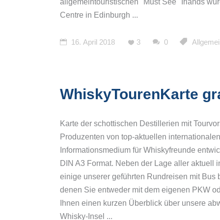
allgemeintouristischen "Must See" Irlands wur
Whiskytour Highlands und
Whisky-Wanderreise Speyside
Centre in Edinburgh
Orkney
Way
Whisky-Wandern in
16. April 2018
3
0
Allgemei
Whisky-Wandern Islands und
Schottland
Islay
Whisky-Wanderreise Highlands
Whisky-Wanderreise Speyside
WhiskyTourenKarte grat
Way
Whisky-Wandern Islands und
Karte der schottischen Destillerien mit Tourv
Islay
Produzenten von top-aktuellen internationalen
Informationsmedium für Whiskyfreunde entwickel
DIN A3 Format. Neben der Lage aller aktuell 
einige unserer geführten Rundreisen mit Bus 
denen Sie entweder mit dem eigenen PKW ode
Ihnen einen kurzen Überblick über unsere ab
Whisky-Insel