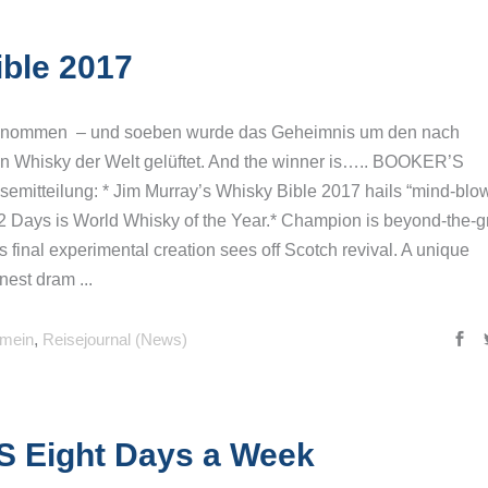
ble 2017
fgenommen – und soeben wurde das Geheimnis um den nach
en Whisky der Welt gelüftet. And the winner is….. BOOKER’S
itteilung: * Jim Murray’s Whisky Bible 2017 hails “mind-blo
2 Days is World Whisky of the Year.* Champion is beyond-the-g
final experimental creation sees off Scotch revival. A unique
inest dram
emein
,
Reisejournal (News)
S Eight Days a Week