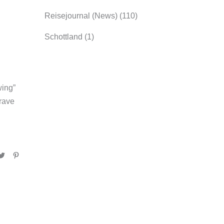
Reisejournal (News)
(110)
Schottland
(1)
wing”
rave