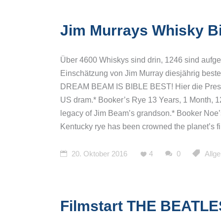
Jim Murrays Whisky Bi
Über 4600 Whiskys sind drin, 1246 sind au
Einschätzung von Jim Murray diesjährig best
DREAM BEAM IS BIBLE BEST! Hier die Pressem
US dram.* Booker’s Rye 13 Years, 1 Month, 1
legacy of Jim Beam’s grandson.* Booker Noe’s 
Kentucky rye has been crowned the planet’s f
20. Oktober 2016
4
0
Allg
Filmstart THE BEATLE