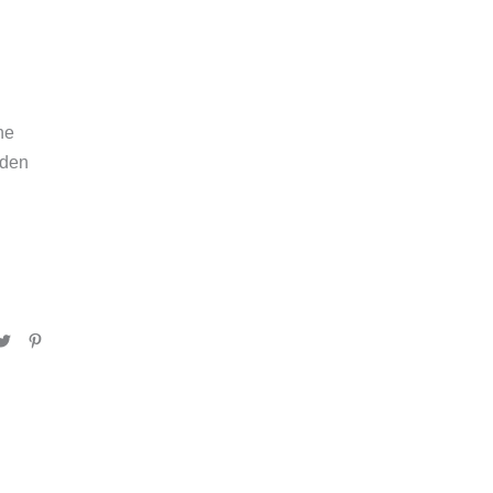
ne
 den