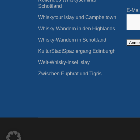
Whiskytour Highlands und
Schottland
Whisky-Wanderreise Speyside
E-Mai
Orkney
Way
Whiskytour Islay und Campbeltown
Whisky-Wandern in
Whisky-Wandern Islands und
Whisky-Wandern in den Highlands
Schottland
Islay
Whisky-Wandern in Schottland
Whisky-Wanderreise Highlands
KulturStadtSpaziergang Edinburgh
Whisky-Wanderreise Speyside
Welt-Whisky-Insel Islay
Way
Zwischen Euphrat und Tigris
Whisky-Wandern Islands und
Islay