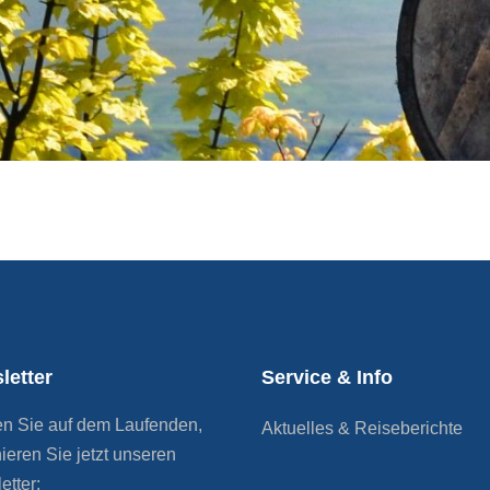
sky-Küste
BOTTLE MARKET Bremen
lendes Whiskyseminar
Whiskymesse Villingen
ottland
REISEKULTOUREN-
sky Masterclass Schottland
Apartments Detmold
letter
Service & Info
en Sie auf dem Laufenden,
Aktuelles & Reiseberichte
ieren Sie jetzt unseren
etter: