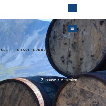
IELE
CHAUFFEURREISEN
Irlands Kulturlandschaften
IELE
CHAUFFEURREISEN
Sherryreise in Andalusien
Zuhause
/
Armenien
Irlands Kulturlandschaften
Sherryreise in Andalusien