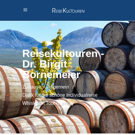
Reisekultouren -
Dr. Birgit
Bornemeier
Zuhause
/
Allgemein
/
Dank für die schöne Individualreise
Whisky on Tour mit Islay