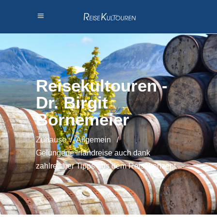
Reisekultouren -
Dr. Birgit
Bornemeier
Zuhause
/
Allgemein
/
Gelungene Irlandreise auch dank
zahlreicher Tipps aus dem Reisekonzept