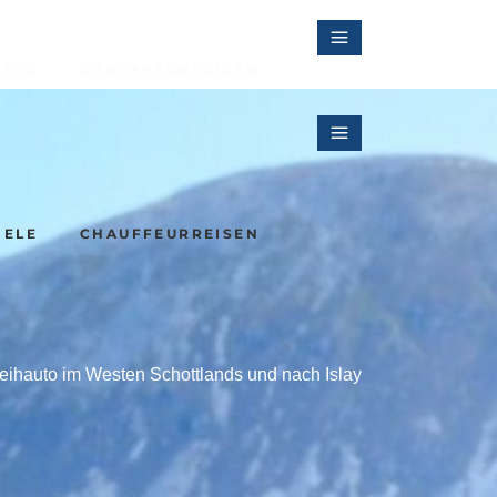
IELE
CHAUFFEURREISEN
Irlands Kulturlandschaften
IELE
CHAUFFEURREISEN
Sherryreise in Andalusien
eihauto im Westen Schottlands und nach Islay
Irlands Kulturlandschaften
Sherryreise in Andalusien