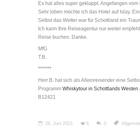
Es hat alles super geklappt. Angefangen vom L
Whiskytour Highlands und
Whisky-Wanderreise Speyside
Sehr loben möchte ich das Hotel auf Islay. Ei
Orkney
Way
Selbst das Wetter war für Schottland ein Tra
Whisky-Wandern in
Whisky-Wandern Islands und
Ich kann Ihre Reiseagentur nur weiter empfehle
Schottland
Islay
Reise buchen. Danke.
Whisky-Wanderreise Highlands
MfG
Whisky-Wanderreise Speyside
T.B.
Way
*******
Whisky-Wandern Islands und
Herr B. hat sich als Alleinreisender eine Sel
Islay
Programm
Whiskytour in Schottlands Westen
B12421
26. Juni 2023
6
0
Allgemei