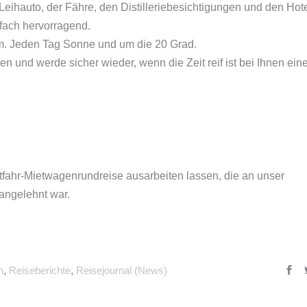
eihauto, der Fähre, den Distilleriebesichtigungen und den Hote
nfach hervorragend.
um. Jeden Tag Sonne und um die 20 Grad.
n und werde sicher wieder, wenn die Zeit reif ist bei Ihnen ein
bstfahr-Mietwagenrundreise ausarbeiten lassen, die an unser
angelehnt war.
n
,
Reiseberichte
,
Reisejournal (News)