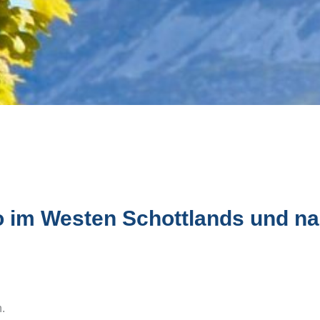
sky-Küste
BOTTLE MARKET Bremen
lendes Whiskyseminar
Whiskymesse Villingen
ottland
REISEKULTOUREN-
sky Masterclass Schottland
Apartments Detmold
o im Westen Schottlands und n
n.