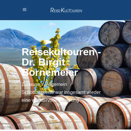
Reisekultouren -
Dr. Birgit
Bornemeier
Zuhause
/
Allgemein
/
Schottlandreise war insgesamt wieder
eine wundervolle Erfahrung