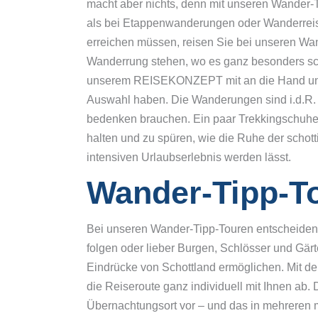
macht aber nichts, denn mit unseren Wander-T
Whiskytour Highlands und
Whisky-Wanderreise Speyside
als bei Etappenwanderungen oder Wanderreis
Orkney
Way
erreichen müssen, reisen Sie bei unseren Wa
Whisky-Wandern in
Wanderrung stehen, wo es ganz besonders schö
Whisky-Wandern Islands und
Schottland
Islay
unserem REISEKONZEPT mit an die Hand und a
Auswahl haben. Die Wanderungen sind i.d.R. l
Whisky-Wanderreise Highlands
bedenken brauchen. Ein paar Trekkingschuhe 
Whisky-Wanderreise Speyside
halten und zu spüren, wie die Ruhe der schott
Way
intensiven Urlaubserlebnis werden lässt.
Whisky-Wandern Islands und
Wander-Tipp-To
Islay
Bei unseren Wander-Tipp-Touren entscheiden
folgen oder lieber Burgen, Schlösser und Gärte
Eindrücke von Schottland ermöglichen. Mit 
die Reiseroute ganz individuell mit Ihnen ab
Übernachtungsort vor – und das in mehreren 