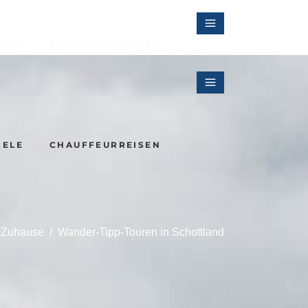
IELE
CHAUFFEURREISEN
Irlands Kulturlandschaften
IELE
CHAUFFEURREISEN
Sherryreise in Andalusien
Zuhause
/
Wander-Tipp-Touren in Schottland
Irlands Kulturlandschaften
Sherryreise in Andalusien