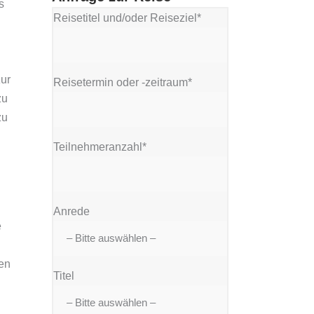
s
Reisetitel und/oder Reiseziel*
ur
Reisetermin oder -zeitraum*
zu
zu
Teilnehmeranzahl*
Anrede
e
en
Titel