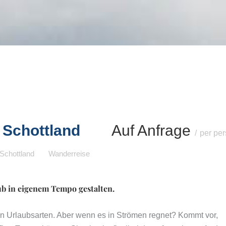
sky-Küste
BOTTLE MARKET Bremen
lendes Whiskyseminar
Whiskymesse Villingen
ottland
REISEKULTOUREN-
sky Masterclass Schottland
Apartments Detmold
 Schottland
Auf Anfrage
per per
Schottland
Wanderreise
 in eigenem Tempo gestalten.
 Urlaubsarten. Aber wenn es in Strömen regnet? Kommt vor,