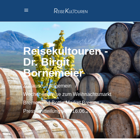
Reisekultouren -
Dr. Birgit
Bornemeier
Zuhause
/
Allgemein
/
Wochenendreise zum Weihnachtsmarkt
Bremen und Bottle Market Bremen –
Pressemitteilung vom 16.06.2026