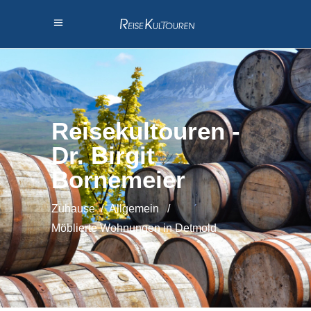
Reisekultouren -
Dr. Birgit
Bornemeier
Zuhause
/
Allgemein
/
Möblierte Wohnungen in Detmold